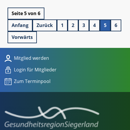
Seite 5 von 6
Anfang
Zurück
1
2
3
4
5
6
Vorwärts
Mitglied werden
Login für Mitglieder
Zum Terminpool