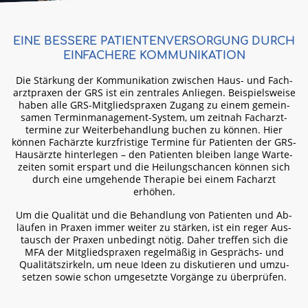
EINE BESSERE PATIENTEN­VERSORGUNG DURCH
EIN­FACHERE KOMMUNI­KATION
Die Stärkung der Kommunikation zwischen Haus- und Fach­
arztpraxen der GRS ist ein zen­trales An­liegen. Beispiels­weise
haben alle GRS-Mitglieds­praxen Zugang zu einem gemein­
samen Termin­management-System, um zeit­nah Fach­arzt­
termine zur Weiter­behandlung buchen zu können. Hier
können Fach­ärzte kurz­fristige Termine für Patienten der GRS-
Haus­ärzte hinter­legen – den Patienten bleiben lange Warte­
zeiten somit erspart und die Heilungs­chancen können sich
durch eine um­gehende Thera­pie bei einem Fach­arzt
erhöhen.
Um die Qualität und die Behand­lung von Patien­ten und Ab­
läufen in Praxen immer weiter zu stärken, ist ein reger Aus­
tausch der Praxen unbe­dingt nötig. Daher treffen sich die
MFA der Mitglieds­praxen regel­mäßig in Gesprächs- und
Qualitäts­zirkeln, um neue Ideen zu dis­kutieren und umzu­
setzen sowie schon umgesetzte Vor­gänge zu über­prüfen.