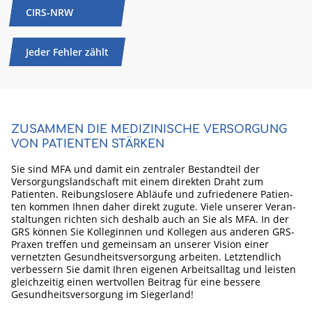
CIRS-NRW
Jeder Fehler zählt
ZUSAMMEN DIE MEDIZINISCHE VERSORGUNG
VON PATIENTEN STÄRKEN
Sie sind MFA und damit ein zen­traler Bestand­teil der
Versorgungs­landschaft mit einem direkten Draht zum
Patienten. Reibungs­losere Abläufe und zufrie­denere Patien­
ten kommen Ihnen daher direkt zugute. Viele unserer Veran­
staltun­gen richten sich deshalb auch an Sie als MFA. In der
GRS können Sie Kolle­ginnen und Kolle­gen aus anderen GRS-
Praxen treffen und gemein­sam an unserer Vision einer
vernetzten Gesund­heits­versorgung arbeiten. Letztend­lich
verbessern Sie damit Ihren eigenen Arbeits­alltag und leisten
gleich­zeitig einen wert­vollen Beitrag für eine bessere
Gesund­heits­versor­gung im Sieger­land!